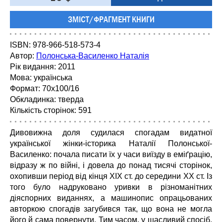
ЗМІСТ/ФРАГМЕНТ КНИГИ
ISBN:
978-966-518-573-4
Автор:
Полонська-Василенко Наталія
Рік видання: 2011
Мова:
українська
Формат: 70x100/16
Обкладинка: тверда
Кількість сторінок:
591
Дивовижна доля судилася спогадам видатної
української жінки-історика Наталії Полонської-
Василенко: почала писати їх у часи виїзду в еміґрацію,
відразу ж по війні, і довела до понад тисячі сторінок,
охопивши період від кінця ХІХ ст. до середини ХХ ст. Із
того було надруковано уривки в різноманітних
діяспорних виданнях, а машинопис опрацьованих
авторкою спогадів загубився так, що вона не могла
його й сама повернути. Тим часом, у щасливий спосіб,